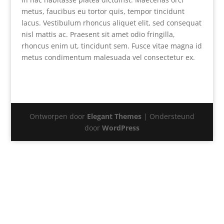
metus, faucibus eu tortor quis, tempor tincidunt
lacus. Vestibulum rhoncus aliquet elit, sed consequat
nisl mattis ac. Praesent sit amet odio fringilla,
rhoncus enim ut, tincidunt sem. Fusce vitae magna id
metus condimentum malesuada vel consectetur ex.
Ontworpen door
Elegant Themes
| Ondersteund
door
WordPress